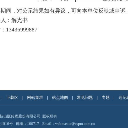
示期间，对公示结果如有异议，可向本单位反映或申诉
系人：解光书
13436999887
|
下载区
|
网站集群
|
站点地图
|
常见问题
|
专题
|
违纪
国科技出版传媒股份有限公司 版权所有
街16号
邮编：100717
Email：webmaster@cspm.com.cn