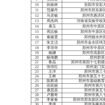
10
孙振林
安阳市安彩
11
范朦丹
郑州市郑东新
12
马灵敏
郑州市惠济区
13
周杰鸽
河南省实验学校
14
康玉
郑州市中原区
15
周志敏
郑州市中原区
16
秦娅雯
郑州丽水外
17
朱文洁
郑州市金水区纬
18
李培华
郑州市中原区
19
杨娜
郑州市高新区
20
杨海鹏
郑州群英
21
鲁晶
郑州市第四十七初级
22
张培红
郑州龙门实
23
王洋
郑州市第三
24
王树
郑州市第五十七
25
陈辉涛
郑州市基础教育
26
谷跃丽
郑州市第六
27
康思昌
郑州市第五
28
卢雅奇
郑州市第八
29
李家春
郑州市郑东新区河
30
李倩
郑州东枫外