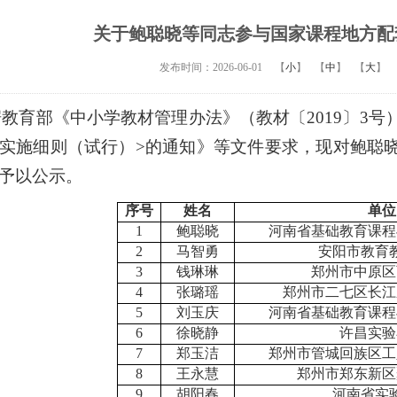
关于鲍聪晓等同志参与国家课程地方配
发布时间：2026-06-01
【
小
】
【
中
】
【
大
】
据教育部《中小学教材管理办法》（教材〔2019〕3
实施细则（试行）>的通知》等文件要求，现对鲍聪
予以公示。
序号
姓名
单位
1
鲍聪晓
河南省基础教育课程
2
马智勇
安阳市教育
3
钱琳琳
郑州市中原区
4
张璐瑶
郑州市二七区长江
5
刘玉庆
河南省基础教育课程
6
徐晓静
许昌实验
7
郑玉洁
郑州市管城回族区工
8
王永慧
郑州市郑东新区
9
胡阳春
河南省实