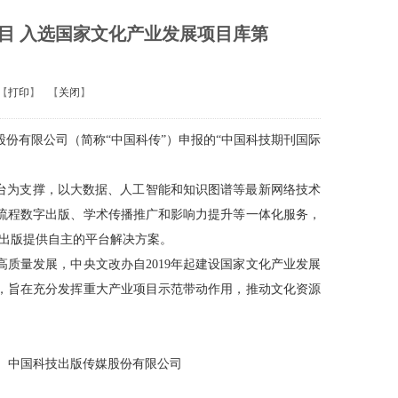
项目 入选国家文化产业发展项目库第
【
打印
】
【
关闭
】
有限公司（简称“中国科传”）申报的“中国科技期刊国际
台为支撑，以大数据、人工智能和知识图谱等最新网络技术
流程数字出版、学术传播推广和影响力提升等一体化服务，
化出版提供自主的平台解决方案。
量发展，中央文改办自2019年起建设国家文化产业发展
，旨在充分发挥重大产业项目示范带动作用，推动文化资源
份有限公司