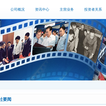
公司概况
资讯中心
主营业务
投资者关系
社要闻